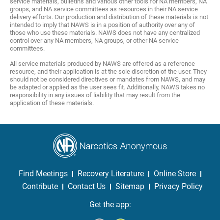
service materials, bulletins and various other tools for NA members, NA
groups, and NA service committees as resources in their NA service
delivery efforts. Our production and distribution of these materials is not
intended to imply that NAWS is in a position of authority over any of
those who use these materials. NAWS does not have any centralized
control over any NA members, NA groups, or other NA service
committees.
All service materials produced by NAWS are offered as a reference
resource, and their application is at the sole discretion of the user. They
should not be considered directives or mandates from NAWS, and may
be adapted or applied as the user sees fit. Additionally, NAWS takes no
responsibility in any issues of liability that may result from the
application of these materials.
Find Meetings
Recovery Literature
Online Store
Contribute
Contact Us
Sitemap
Privacy Policy
Get the app: