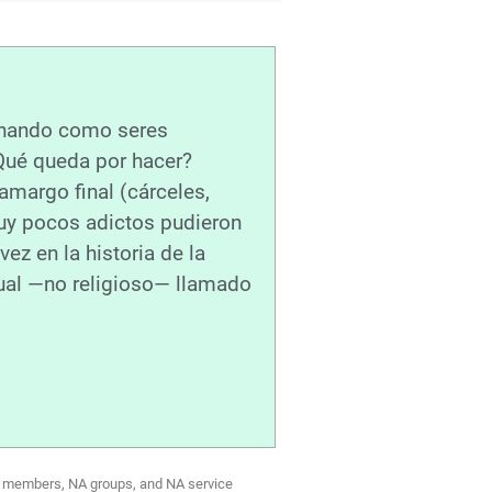
onando como seres
Qué queda por hacer?
margo final (cárceles,
muy pocos adictos pudieron
z en la historia de la
tual —no religioso— llamado
NA members, NA groups, and NA service