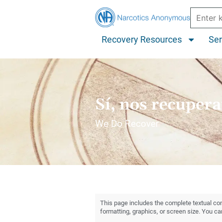
Recovery Resources
Ser
Sí, nos recuper
We Do Recover
This page includes the complete textual cont
formatting, graphics, or screen size. You c