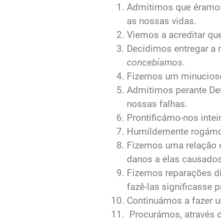
Admitimos que éramos
as nossas vidas.
Viemos a acreditar qu
Decidimos entregar a 
concebíamos
.
Fizemos um minucioso
Admitimos perante Deu
nossas falhas.
Prontificámo‐nos inte
Humildemente rogámos 
Fizemos uma relação d
danos a elas causados
Fizemos reparações di
fazê‐las significasse 
Continuámos a fazer u
Procurámos, através d