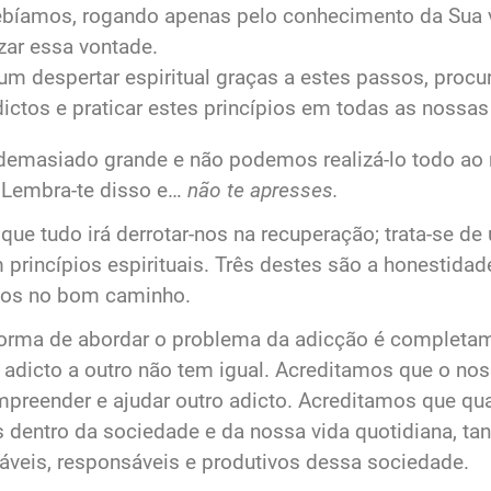
bíamos, rogando apenas pelo conhecimento da Sua v
izar essa vontade.
m despertar espiritual graças a estes passos, procu
ctos e praticar estes princípios em todas as nossas 
 demasiado grande e não podemos realizá‐lo todo 
 Lembra‐te disso e…
não te apresses.
ue tudo irá derrotar‐nos na recuperação; trata‐se de 
 princípios espirituais. Três destes são a honestidad
mos no bom caminho.
rma de abordar o problema da adicção é completamen
 adicto a outro não tem igual. Acreditamos que o nos
preender e ajudar outro adicto. Acreditamos que qu
 dentro da sociedade e da nossa vida quotidiana, ta
veis, responsáveis e produtivos dessa sociedade.