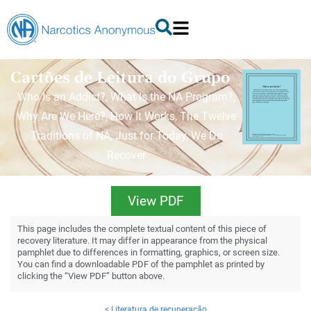
Cartões de Leitura do Grupo
Who Is an Addict?, What Is the NA Program?,
Why Are We Here?, How It Works, The Twelve
Traditions of NA, Just for Today, We Do
Recover
View PDF
This page includes the complete textual content of this piece of
recovery literature. It may differ in appearance from the physical
pamphlet due to differences in formatting, graphics, or screen size.
You can find a downloadable PDF of the pamphlet as printed by
clicking the “View PDF” button above.
< Literatura de recuperação